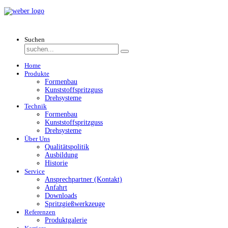
Suchen
Home
Produkte
Formenbau
Kunststoffspritzguss
Drehsysteme
Technik
Formenbau
Kunststoffspritzguss
Drehsysteme
Über Uns
Qualitätspolitik
Ausbildung
Historie
Service
Ansprechpartner (Kontakt)
Anfahrt
Downloads
Spritzgießwerkzeuge
Referenzen
Produktgalerie