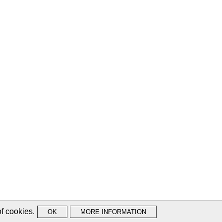
f cookies.
r support!
AGREE
OK
MORE INFORMATION