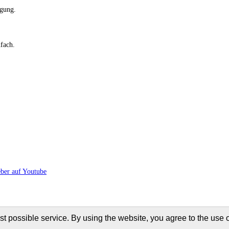
gung.
fach.
t possible service. By using the website, you agree to the use o
 we would like to collect anonymized user data. Thanks for you