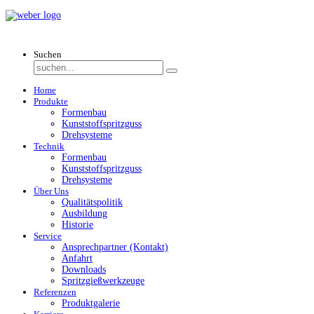
Suchen
Home
Produkte
Formenbau
Kunststoffspritzguss
Drehsysteme
Technik
Formenbau
Kunststoffspritzguss
Drehsysteme
Über Uns
Qualitätspolitik
Ausbildung
Historie
Service
Ansprechpartner (Kontakt)
Anfahrt
Downloads
Spritzgießwerkzeuge
Referenzen
Produktgalerie