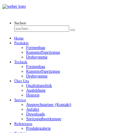
Suchen
Home
Produkte
Formenbau
Kunststoffspritzguss
Drehsysteme
Technik
Formenbau
Kunststoffspritzguss
Drehsysteme
Über Uns
Qualitätspolitik
Ausbildung
Historie
Service
Ansprechpartner (Kontakt)
Anfahrt
Downloads
Spritzgießwerkzeuge
Referenzen
Produktgalerie