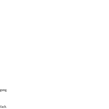
gung.
fach.