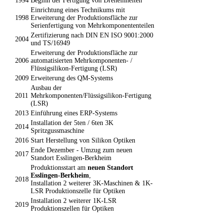
1994
Beginn der Fertigung von Dreheinheiten
Einrichtung eines Technikums mit
1998
Erweiterung der Produktionsfläche zur
Serienfertigung von Mehrkomponententeilen
Zertifizierung nach DIN EN ISO 9001:2000
2004
und TS/16949
Erweiterung der Produktionsfläche zur
2006
automatisierten Mehrkomponenten- /
Flüssigsilikon-Fertigung (LSR)
2009
Erweiterung des QM-Systems
Ausbau der
2011
Mehrkomponenten/Flüssigsilikon-Fertigung
(LSR)
2013
Einführung eines ERP-Systems
Installation der 5ten / 6ten 3K
2014
Spritzgussmaschine
2016
Start Herstellung von Silikon Optiken
Ende Dezember - Umzug zum neuen
2017
Standort Esslingen-Berkheim
Produktionsstart am
neuen Standort
Esslingen-Berkheim
,
2018
Installation 2 weiterer 3K-Maschinen & 1K-
LSR Produktionszelle für Optiken
Installation 2 weiterer 1K-LSR
2019
Produktionszellen für Optiken