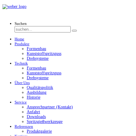
Suchen
Home
Produkte
Formenbau
Kunststoffspritzguss
Drehsysteme
Technik
Formenbau
Kunststoffspritzguss
Drehsysteme
Über Uns
Qualitätspolitik
Ausbildung
Historie
Service
Ansprechpartner (Kontakt)
Anfahrt
Downloads
Spritzgießwerkzeuge
Referenzen
Produktgalerie