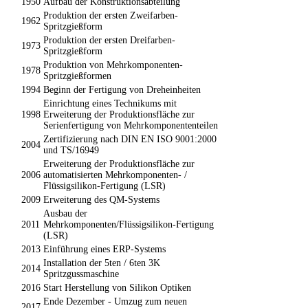
1950
Aufbau der Konstruktionsabteilung
Produktion der ersten Zweifarben-
1962
Spritzgießform
Produktion der ersten Dreifarben-
1973
Spritzgießform
Produktion von Mehrkomponenten-
1978
Spritzgießformen
1994
Beginn der Fertigung von Dreheinheiten
Einrichtung eines Technikums mit
1998
Erweiterung der Produktionsfläche zur
Serienfertigung von Mehrkomponententeilen
Zertifizierung nach DIN EN ISO 9001:2000
2004
und TS/16949
Erweiterung der Produktionsfläche zur
2006
automatisierten Mehrkomponenten- /
Flüssigsilikon-Fertigung (LSR)
2009
Erweiterung des QM-Systems
Ausbau der
2011
Mehrkomponenten/Flüssigsilikon-Fertigung
(LSR)
2013
Einführung eines ERP-Systems
Installation der 5ten / 6ten 3K
2014
Spritzgussmaschine
2016
Start Herstellung von Silikon Optiken
Ende Dezember - Umzug zum neuen
2017