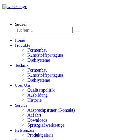
Suchen
Home
Produkte
Formenbau
Kunststoffspritzguss
Drehsysteme
Technik
Formenbau
Kunststoffspritzguss
Drehsysteme
Über Uns
Qualitätspolitik
Ausbildung
Historie
Service
Ansprechpartner (Kontakt)
Anfahrt
Downloads
Spritzgießwerkzeuge
Referenzen
Produktgalerie