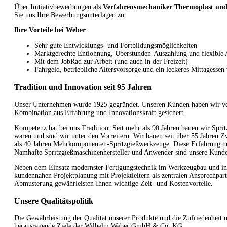
Über Initiativbewerbungen als
Verfahrensmechaniker Thermoplast und/
Sie uns Ihre Bewerbungsunterlagen zu.
Ihre Vorteile bei Weber
Sehr gute Entwicklungs- und Fortbildungsmöglichkeiten
Marktgerechte Entlohnung, Überstunden-Auszahlung und flexible A
Mit dem JobRad zur Arbeit (und auch in der Freizeit)
Fahrgeld, betriebliche Altersvorsorge und ein leckeres Mittagessen
Tradition und Innovation seit 95 Jahren
Unser Unternehmen wurde 1925 gegründet. Unseren Kunden haben wir vo
Kombination aus Erfahrung und Innovationskraft gesichert.
Kompetenz hat bei uns Tradition: Seit mehr als 90 Jahren bauen wir Spr
waren und sind wir unter den Vorreitern. Wir bauen seit über 55 Jahren Zw
als 40 Jahren Mehrkomponenten-Spritzgießwerkzeuge. Diese Erfahrung nu
Namhafte Spritzgießmaschinenhersteller und Anwender sind unsere Kunden
Neben dem Einsatz modernster Fertigungstechnik im Werkzeugbau und in d
kundennahen Projektplanung mit Projektleitern als zentralen Ansprechpar
Abmusterung gewährleisten Ihnen wichtige Zeit- und Kostenvorteile.
Unsere Qualitätspolitik
Die Gewährleistung der Qualität unserer Produkte und die Zufriedenheit
herausragende Ziele der Wilhelm Weber GmbH & Co. KG.