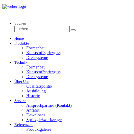
Suchen
Home
Produkte
Formenbau
Kunststoffspritzguss
Drehsysteme
Technik
Formenbau
Kunststoffspritzguss
Drehsysteme
Über Uns
Qualitätspolitik
Ausbildung
Historie
Service
Ansprechpartner (Kontakt)
Anfahrt
Downloads
Spritzgießwerkzeuge
Referenzen
Produktgalerie