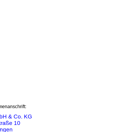
rmenanschrift:
bH & Co. KG
raße 10
ingen