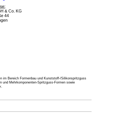
se:
bH & Co. KG
ße 44
ngen
en im Bereich Formenbau und Kunststoff-/Silikonspritzguss
ikon und Mehrkomponenten-Spritzguss-Formen sowie
k.