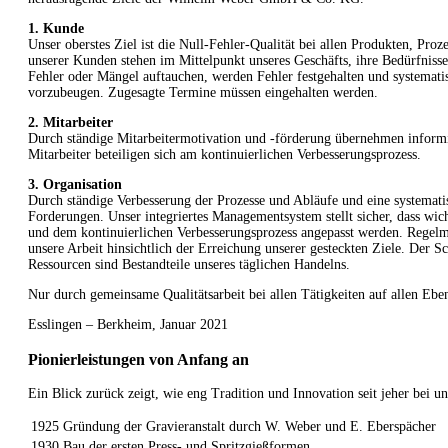
1. Kunde
Unser oberstes Ziel ist die Null-Fehler-Qualität bei allen Produkten, Proz
unserer Kunden stehen im Mittelpunkt unseres Geschäfts, ihre Bedürfnisse
Fehler oder Mängel auftauchen, werden Fehler festgehalten und systemati
vorzubeugen. Zugesagte Termine müssen eingehalten werden.
2. Mitarbeiter
Durch ständige Mitarbeitermotivation und -förderung übernehmen informie
Mitarbeiter beteiligen sich am kontinuierlichen Verbesserungsprozess.
3. Organisation
Durch ständige Verbesserung der Prozesse und Abläufe und eine systematis
Forderungen. Unser integriertes Managementsystem stellt sicher, dass wicht
und dem kontinuierlichen Verbesserungsprozess angepasst werden. Rege
unsere Arbeit hinsichtlich der Erreichung unserer gesteckten Ziele. Der
Ressourcen sind Bestandteile unseres täglichen Handelns.
Nur durch gemeinsame Qualitätsarbeit bei allen Tätigkeiten auf allen Eb
Esslingen – Berkheim, Januar 2021
Pionierleistungen von Anfang an
Ein Blick zurück zeigt, wie eng Tradition und Innovation seit jeher bei
1925
Gründung der Gravieranstalt durch W. Weber und E. Eberspächer
1930
Bau der ersten Press- und Spritzgießformen