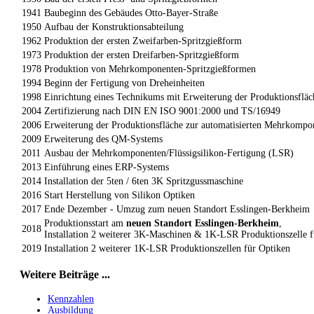
1941
Baubeginn des Gebäudes Otto-Bayer-Straße
1950
Aufbau der Konstruktionsabteilung
1962
Produktion der ersten Zweifarben-Spritzgießform
1973
Produktion der ersten Dreifarben-Spritzgießform
1978
Produktion von Mehrkomponenten-Spritzgießformen
1994
Beginn der Fertigung von Dreheinheiten
1998
Einrichtung eines Technikums mit Erweiterung der Produktionsflä
2004
Zertifizierung nach DIN EN ISO 9001:2000 und TS/16949
2006
Erweiterung der Produktionsfläche zur automatisierten Mehrkompon
2009
Erweiterung des QM-Systems
2011
Ausbau der Mehrkomponenten/Flüssigsilikon-Fertigung (LSR)
2013
Einführung eines ERP-Systems
2014
Installation der 5ten / 6ten 3K Spritzgussmaschine
2016
Start Herstellung von Silikon Optiken
2017
Ende Dezember - Umzug zum neuen Standort Esslingen-Berkheim
Produktionsstart am
neuen Standort Esslingen-Berkheim
,
2018
Installation 2 weiterer 3K-Maschinen & 1K-LSR Produktionszelle f
2019
Installation 2 weiterer 1K-LSR Produktionszellen für Optiken
Weitere Beiträge ...
Kennzahlen
Ausbildung